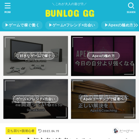
＼これが大人の遊び方／
BUNLOG GG
MENU
SEARCH
▶︎ゲームで稼ぐ働く
▶︎ゲーム×フレンド×出会い
▶︎Apexの極め方
好きなゲームで稼ぐ
Apexの極め方
ゲーム×フレンド×出会い
Apexコーチングで猛者へ
2023.04.19
だーびー
立ち回り×脱初心者