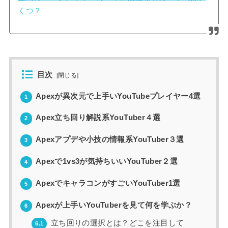
くつ？
目次
[
閉じる
]
Apexが異次元で上手いYouTubeプレイヤー4選
1
Apex立ち回り解説系YouTuber４選
2
Apexアプデや小技の情報系YouTuber３選
3
Apexで1vs3が気持ちいいYouTuber２選
4
ApexでキャラコンがすごいYouTuber1選
5
Apexが上手いYouTuberを見て何を学ぶか？
6
立ち回りの選択とは？どこを注目して
6.1