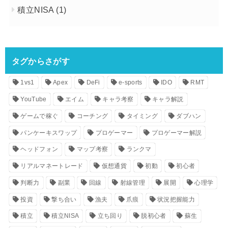
積立NISA
(1)
タグからさがす
1vs1
Apex
DeFi
e-sports
IDO
RMT
YouTube
エイム
キャラ考察
キャラ解説
ゲームで稼ぐ
コーチング
タイミング
ダブハン
パンケーキスワップ
プロゲーマー
プロゲーマー解説
ヘッドフォン
マップ考察
ランクマ
リアルマネートレード
仮想通貨
初動
初心者
判断力
副業
回線
射線管理
展開
心理学
投資
撃ち合い
漁夫
爪痕
状況把握能力
積立
積立NISA
立ち回り
脱初心者
蘇生