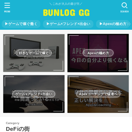
＼これが大人の遊び方／
BUNLOG GG
MENU
SEARCH
▶︎ゲームで稼ぐ働く
▶︎ゲーム×フレンド×出会い
▶︎Apexの極め方
好きなゲームで稼ぐ
Apexの極め方
ゲーム×フレンド×出会い
Apexコーチングで猛者へ
DeFiの街