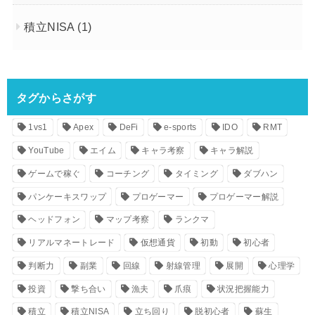
積立NISA
(1)
タグからさがす
1vs1
Apex
DeFi
e-sports
IDO
RMT
YouTube
エイム
キャラ考察
キャラ解説
ゲームで稼ぐ
コーチング
タイミング
ダブハン
パンケーキスワップ
プロゲーマー
プロゲーマー解説
ヘッドフォン
マップ考察
ランクマ
リアルマネートレード
仮想通貨
初動
初心者
判断力
副業
回線
射線管理
展開
心理学
投資
撃ち合い
漁夫
爪痕
状況把握能力
積立
積立NISA
立ち回り
脱初心者
蘇生