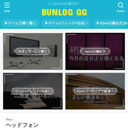
＼これが大人の遊び方／
BUNLOG GG
MENU
SEARCH
▶︎ゲームで稼ぐ働く
▶︎ゲーム×フレンド×出会い
▶︎Apexの極め方
好きなゲームで稼ぐ
Apexの極め方
ゲーム×フレンド×出会い
Apexコーチングで猛者へ
ヘッドフォン