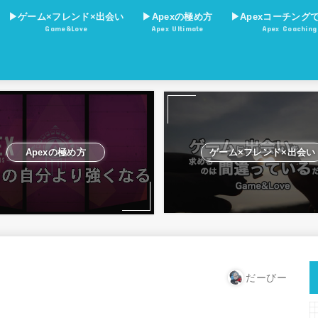
▶︎ゲーム×フレンド×出会い
▶︎Apexの極め方
▶︎Apexコーチング
Game&Love
Apex Ultimate
Apex Coaching
爪痕ダブハン考察
プロ選手&ストリーマー
立ち回り×ランクマッチ
立ち回り×脱初心者
立ち回り×判断力
立ち回り×状況把握力
立ち回り×火力
キャラ考察
マップ考察
オススメ×ゲーム×回線
Apexの極め方
ゲーム×フレンド×出会い
だーびー