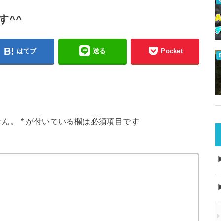
す^^
はてブ
送る
Pocket
せん。
*
が付いている欄は必須項目です