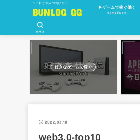
＼これが大人の遊び方／
▶︎ゲームで稼ぐ働く
BUNLOG GG
Game&Work
ゲーム×E-Sports
ゲーム×副業
SEARCH
好きなゲームで稼ぐ
2022.03.10
web3.0-top10