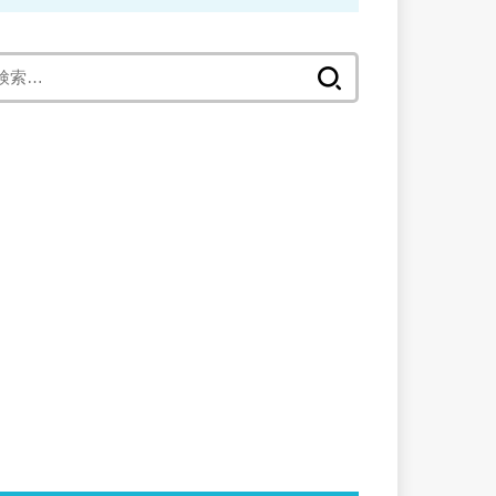
検
索
: