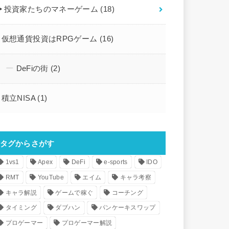
▶︎投資家たちのマネーゲーム
(18)
仮想通貨投資はRPGゲーム
(16)
DeFiの街
(2)
積立NISA
(1)
タグからさがす
1vs1
Apex
DeFi
e-sports
IDO
RMT
YouTube
エイム
キャラ考察
キャラ解説
ゲームで稼ぐ
コーチング
タイミング
ダブハン
パンケーキスワップ
プロゲーマー
プロゲーマー解説