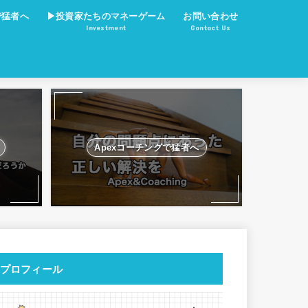
で猛者へ
▶︎投資家たちのマネーゲーム
お問い合わせ
Investment
Contact Us
積立NISA
仮想通貨投資はRPGゲーム
DeFiの街
Apexコーチングで猛者へ
プロフィール