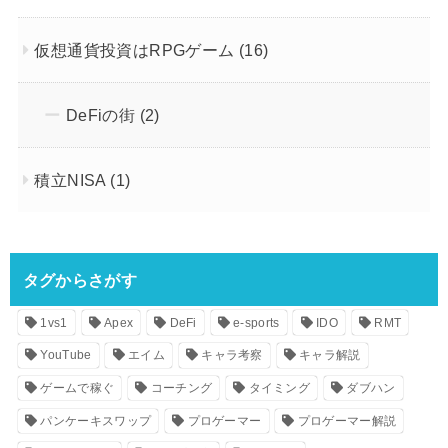
仮想通貨投資はRPGゲーム
(16)
DeFiの街
(2)
積立NISA
(1)
タグからさがす
1vs1
Apex
DeFi
e-sports
IDO
RMT
YouTube
エイム
キャラ考察
キャラ解説
ゲームで稼ぐ
コーチング
タイミング
ダブハン
パンケーキスワップ
プロゲーマー
プロゲーマー解説