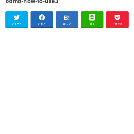
bomb-how-to-use3
ツイート
シェア
はてブ
送る
Pocket