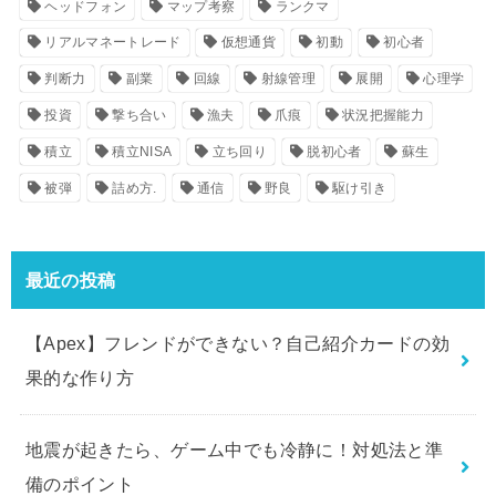
ヘッドフォン
マップ考察
ランクマ
リアルマネートレード
仮想通貨
初動
初心者
判断力
副業
回線
射線管理
展開
心理学
投資
撃ち合い
漁夫
爪痕
状況把握能力
積立
積立NISA
立ち回り
脱初心者
蘇生
被弾
詰め方.
通信
野良
駆け引き
最近の投稿
【Apex】フレンドができない？自己紹介カードの効
果的な作り方
地震が起きたら、ゲーム中でも冷静に！対処法と準
備のポイント