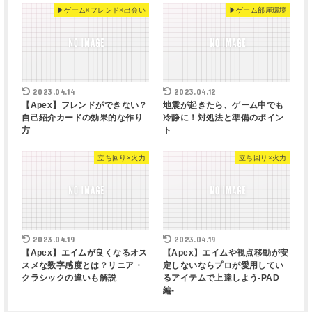
▶︎ゲーム×フレンド×出会い
▶︎ゲーム部屋環境
2023.04.14
2023.04.12
【Apex】フレンドができない？
地震が起きたら、ゲーム中でも
自己紹介カードの効果的な作り
冷静に！対処法と準備のポイン
方
ト
立ち回り×火力
立ち回り×火力
2023.04.19
2023.04.19
【Apex】エイムが良くなるオス
【Apex】エイムや視点移動が安
スメな数字感度とは？リニア・
定しないならプロが愛用してい
クラシックの違いも解説
るアイテムで上達しよう-PAD
編-