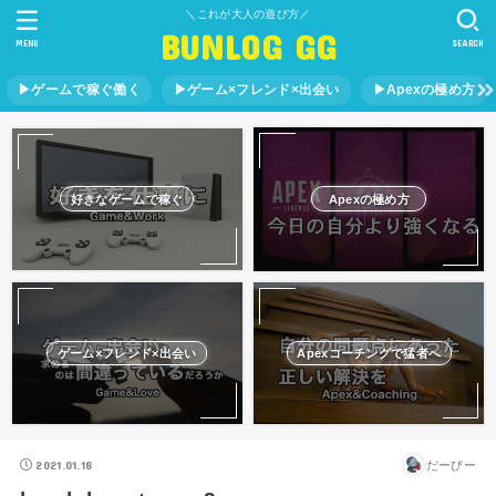
＼これが大人の遊び方／
BUNLOG GG
MENU
SEARCH
▶︎ゲームで稼ぐ働く
▶︎ゲーム×フレンド×出会い
▶︎Apexの極め方
好きなゲームで稼ぐ
Apexの極め方
ゲーム×フレンド×出会い
Apexコーチングで猛者へ
2021.01.18
だーびー