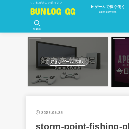
＼これが大人の遊び方／
▶︎ゲームで稼ぐ働く
BUNLOG GG
Game&Work
ゲーム×E-Sports
ゲーム×副業
SEARCH
好きなゲームで稼ぐ
2022.05.23
storm-point-fishing-p