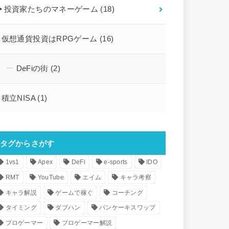
▶︎投資家たちのマネーゲーム
(18)
仮想通貨投資はRPGゲーム
(16)
DeFiの街
(2)
積立NISA
(1)
タグからさがす
1vs1
Apex
DeFi
e-sports
IDO
RMT
YouTube
エイム
キャラ考察
キャラ解説
ゲームで稼ぐ
コーチング
タイミング
ダブハン
パンケーキスワップ
プロゲーマー
プロゲーマー解説