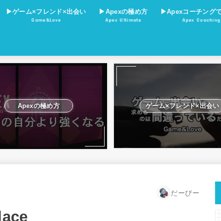
▶︎ゲーム×フレンド×出会い
▶︎Apexの極め方
▶︎Apexコーチング
Game&Love
Apex Ultimate
Apex Coaching
爪痕ダブハン考察
プロ選手&ストリーマー
立ち回り×ランクマッチ
立ち回り×脱初心者
立ち回り×判断力
立ち回り×状況把握力
立ち回り×火力
キャラ考察
マップ考察
オススメ×ゲーム×回線
Apexの極め方
ゲーム×フレンド×出会い
だーびー
lace