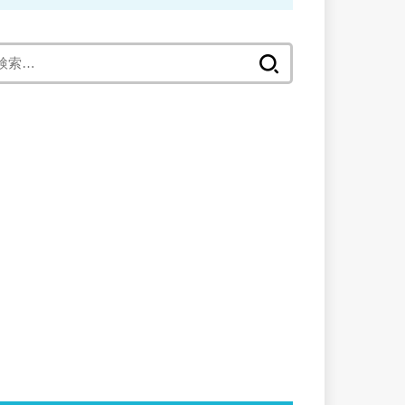
検
索
: