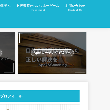
で猛者へ
▶︎投資家たちのマネーゲーム
お問い合わせ
Investment
Contact Us
積立NISA
仮想通貨投資はRPGゲーム
DeFiの街
Apexコーチングで猛者へ
プロフィール