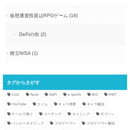
仮想通貨投資はRPGゲーム
(16)
DeFiの街
(2)
積立NISA
(1)
タグからさがす
1vs1
Apex
DeFi
e-sports
IDO
RMT
YouTube
エイム
キャラ考察
キャラ解説
ゲームで稼ぐ
コーチング
タイミング
ダブハン
パンケーキスワップ
プロゲーマー
プロゲーマー解説