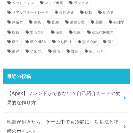
ヘッドフォン
マップ考察
ランクマ
リアルマネートレード
仮想通貨
初動
初心者
判断力
副業
回線
射線管理
展開
心理学
投資
撃ち合い
漁夫
爪痕
状況把握能力
積立
積立NISA
立ち回り
脱初心者
蘇生
被弾
詰め方.
通信
野良
駆け引き
最近の投稿
【Apex】フレンドができない？自己紹介カードの効
果的な作り方
地震が起きたら、ゲーム中でも冷静に！対処法と準
備のポイント