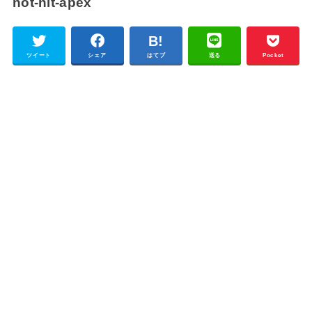
not-hit-apex
ツイート
シェア
はてブ
送る
Pocket