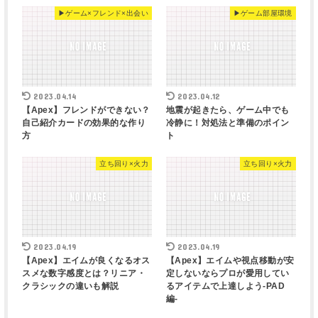
▶︎ゲーム×フレンド×出会い
▶︎ゲーム部屋環境
2023.04.14
2023.04.12
【Apex】フレンドができない？
地震が起きたら、ゲーム中でも
自己紹介カードの効果的な作り
冷静に！対処法と準備のポイン
方
ト
立ち回り×火力
立ち回り×火力
2023.04.19
2023.04.19
【Apex】エイムが良くなるオス
【Apex】エイムや視点移動が安
スメな数字感度とは？リニア・
定しないならプロが愛用してい
クラシックの違いも解説
るアイテムで上達しよう-PAD
編-