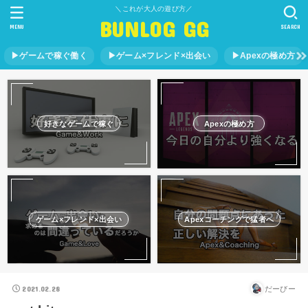
＼これが大人の遊び方／
BUNLOG GG
MENU
SEARCH
▶︎ゲームで稼ぐ働く
▶︎ゲーム×フレンド×出会い
▶︎Apexの極め方
好きなゲームで稼ぐ
Apexの極め方
ゲーム×フレンド×出会い
Apexコーチングで猛者へ
2021.02.28
だーびー