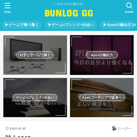
＼これが大人の遊び方／
BUNLOG GG
MENU
SEARCH
▶︎ゲームで稼ぐ働く
▶︎ゲーム×フレンド×出会い
▶︎Apexの極め方
好きなゲームで稼ぐ
Apexの極め方
ゲーム×フレンド×出会い
Apexコーチングで猛者へ
2021.01.07
だーびー