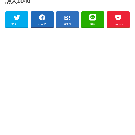
詩人1040
ツイート
シェア
はてブ
送る
Pocket