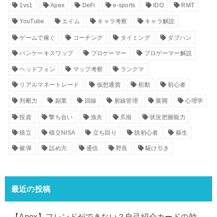
1vs1
Apex
DeFi
e-sports
IDO
RMT
YouTube
エイム
キャラ考察
キャラ解説
ゲームで稼ぐ
コーチング
タイミング
ダブハン
パンケーキスワップ
プロゲーマー
プロゲーマー解説
ヘッドフォン
マップ考察
ランクマ
リアルマネートレード
仮想通貨
初動
初心者
判断力
副業
回線
射線管理
展開
心理学
投資
撃ち合い
漁夫
爪痕
状況把握能力
積立
積立NISA
立ち回り
脱初心者
蘇生
被弾
詰め方.
通信
野良
駆け引き
最近の投稿
【Apex】フレンドができない？自己紹介カードの効